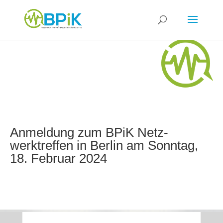
Anmel­dung zum BPiK Netz­
werktref­fen in Ber­lin am Sonn­tag,
18. Febru­ar 2024