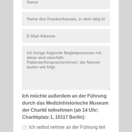
Ich möch­te außer­dem an der Füh­rung
durch das Medi­zin­his­to­ri­sche Muse­um
der Cha­ri­té teil­neh­men (ab 14 Uhr;
Cha­ri­té­platz 1, 10117 Ber­lin):
Ich selbst neh­me an der Füh­rung teil