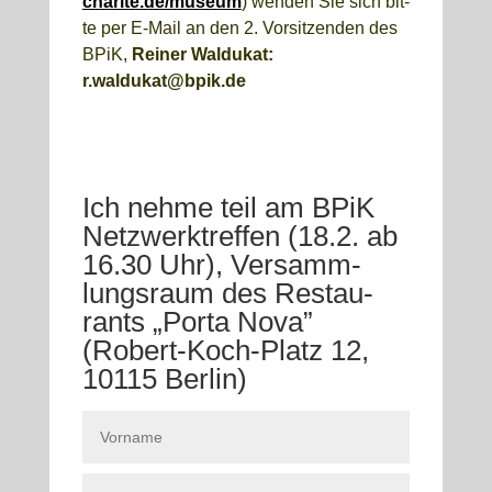
charite.de/museum
) wen­den Sie sich bit­
te per E‑Mail an den 2. Vor­sit­zen­den des
BPiK,
Rei­ner Wal­du­kat:
r.waldukat@bpik.de
Ich neh­me teil am BPiK
Netz­werktref­fen (18.2. ab
16.30 Uhr), Ver­samm­
lungs­raum des Restau­
rants „Por­ta Nova”
(Robert-Koch-Platz 12,
10115 Ber­lin)