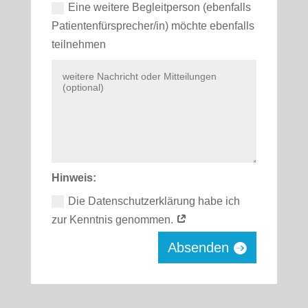
Eine wei­te­re Begleit­per­son (eben­falls
Patientenfürsprecher/in) möch­te eben­falls
teil­neh­men
Hin­weis:
Die Daten­schutz­er­klä­rung habe ich
zur Kennt­nis genom­men.
Absenden