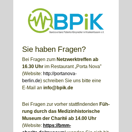
Sie haben Fra­gen?
Bei Fra­gen zum
Netz­werktref­fen ab
16.30 Uhr
im Restau­rant „Por­ta Nova”
(Web­site:
http://portanova-
berlin.de
)
schrei­ben Sie uns bit­te eine
E‑Mail an
info@bpik.de
Bei Fra­gen zur vor­her statt­fin­den­den
Füh­
rung durch das Medi­zin­his­to­ri­sche
Muse­um der Cha­ri­té ab 14.00 Uhr
(Web­site:
https://bmm-