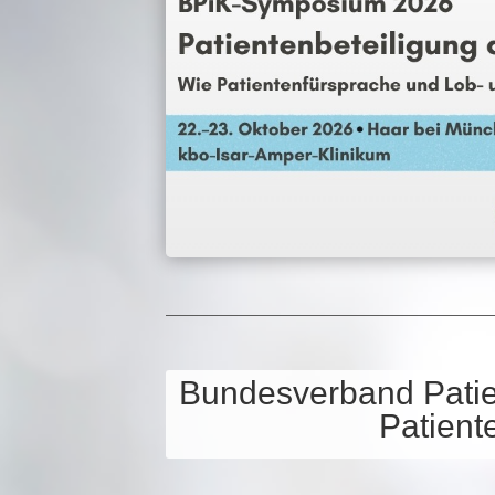
Bun­des­ver­band Pati­e
Pati­en­