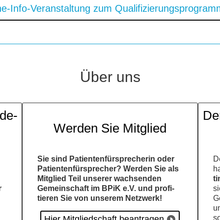
ine-Info-Ver­an­stal­tung zum Qua­li­fi­zie­rungs­pro­g
Über uns
­de­
Der
Wer­den Sie Mit­glied
Sie sind Pati­en­ten­für­spre­che­rin oder
De
Pati­en­ten­für­spre­cher? Wer­den Sie als
ha
Mit­glied Teil unse­rer wach­sen­den
ti
r
Gemein­schaft im BPiK e.V. und pro­fi­
si
tie­ren Sie von unse­rem Netz­werk!
Ge
u
so
Hier Mit­glied­schaft bean­tra­gen