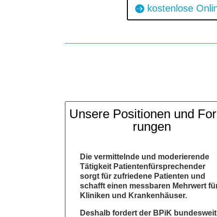
kos­ten­lo­se Onl
Unse­re Posi­tio­nen und For
run­gen
Die ver­mit­teln­de und mode­rie­ren­de
Tätig­keit Pati­en­ten­für­spre­chen­der
sorgt für zufrie­de­ne Pati­en­ten und
schafft einen mess­ba­ren Mehr­wert fü
Kli­ni­ken und Kran­ken­häu­ser.
Des­halb for­dert der BPiK bun­des­weit