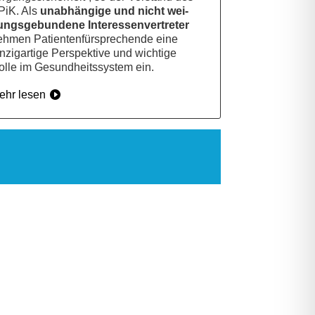
PiK. Als
unab­hän­gi­ge und nicht wei­
ngs­ge­bun­de­ne Inter­es­sen­ver­tre­ter
h­men Pati­en­ten­für­spre­chen­de eine
n­zig­ar­ti­ge Per­spek­ti­ve und wich­ti­ge
l­le im Gesund­heits­sys­tem ein.
ehr lesen