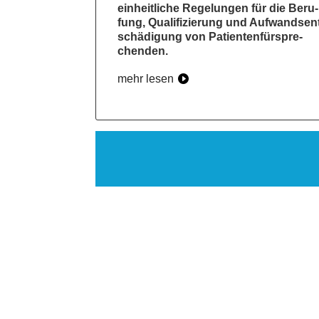
ein­heit­li­che Rege­lun­gen für die Beru­
fung, Qua­li­fi­zie­rung und Auf­wands­en
schä­di­gung von Pati­en­ten­für­spre­
chen­den.
mehr lesen