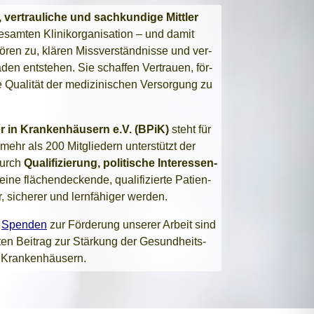
 ver­trau­li­che und sach­kun­di­ge Mitt­ler
sam­ten Kli­nik­or­ga­ni­sa­ti­on – und damit
ören zu, klä­ren Miss­ver­ständ­nis­se und ver­
ä­den ent­ste­hen.
Sie schaf­fen Ver­trau­en, för­
Qua­li­tät der medi­zi­ni­schen Ver­sor­gung zu
er in Kran­ken­häu­sern e.V. (BPiK)
steht für
 mehr als 200 Mit­glie­dern unter­stützt der
 durch
Qua­li­fi­zie­rung, poli­ti­sche Inter­es­sen­
 eine flä­chen­de­cken­de, qua­li­fi­zier­te Pati­en­
, siche­rer und lern­fä­hi­ger wer­den.
.
Spen­den
zur För­de­rung unse­rer Arbeit sind
k­ten Bei­trag zur Stär­kung der Gesund­heits­
 Kran­ken­häu­sern.