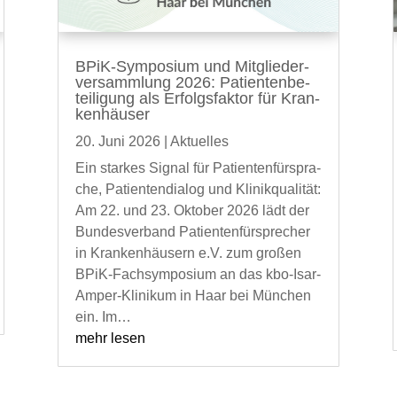
BPiK-Sym­­­po­­si­um und Mit­glie­der­
ver­samm­lung 2026: Pati­en­ten­be­
tei­li­gung als Erfolgs­fak­tor für Kran­
ken­häu­ser
20. Juni 2026
|
Aktu­el­les
Ein star­kes Signal für Pati­en­ten­für­spra­
che, Pati­en­ten­dia­log und Kli­nik­qua­li­tät:
Am 22. und 23. Okto­ber 2026 lädt der
Bun­des­ver­band Pati­en­ten­für­spre­cher
in Kran­ken­häu­sern e.V. zum gro­ßen
BPiK-Fach­sym­po­si­um an das kbo-Isar-
Amper-Kli­ni­kum in Haar bei Mün­chen
ein. Im…
mehr lesen