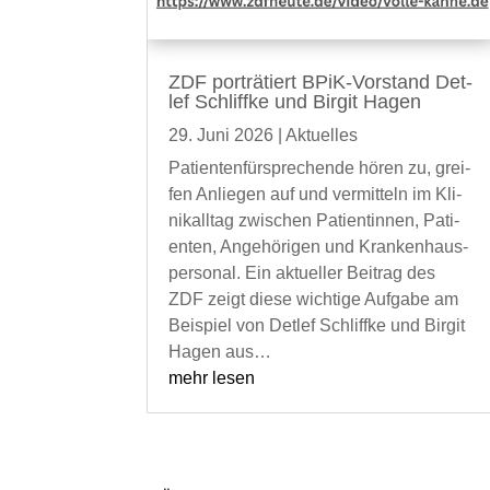
ZDF por­trä­tiert BPiK-Vor­­­stand Det­
lef Schliff­ke und Bir­git Hagen
29. Juni 2026
|
Aktu­el­les
Pati­en­ten­für­spre­chen­de hören zu, grei­
fen Anlie­gen auf und ver­mit­teln im Kli­
nik­all­tag zwi­schen Pati­en­tin­nen, Pati­
en­ten, Ange­hö­ri­gen und Kran­ken­haus­
per­so­nal. Ein aktu­el­ler Bei­trag des
ZDF zeigt die­se wich­ti­ge Auf­ga­be am
Bei­spiel von Det­lef Schliff­ke und Bir­git
Hagen aus…
mehr lesen