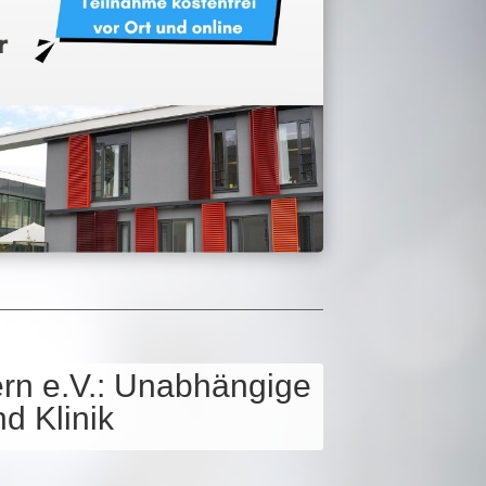
ern e.V.: Unab­hän­gi­ge
d Kli­nik