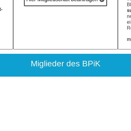
B
t­
su
ne
ei
Ro
m
Miglie­der des BPiK