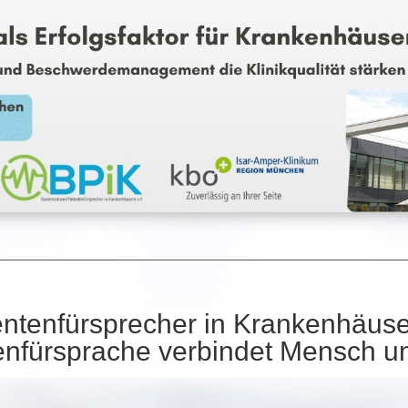
n­ten­für­spre­cher in Kran­ken­häu­s
ten­für­spra­che ver­bin­det Mensch un