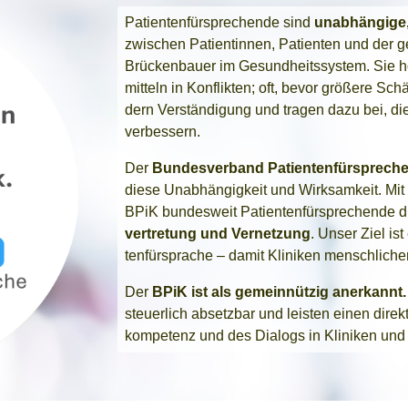
Pati­en­ten­für­spre­chen­de sind
unab­hän­gi­ge,
zwi­schen Pati­en­tin­nen, Pati­en­ten und der ge
Brü­cken­bau­er im Gesund­heits­sys­tem.
Sie h
mit­teln in Kon­flik­ten; oft, bevor grö­ße­re Sch
dern Ver­stän­di­gung und tra­gen dazu bei, die 
ver­bes­sern.
Der
Bun­des­ver­band Pati­en­ten­für­spre­ch
die­se Unab­hän­gig­keit und Wirk­sam­keit.
Mit
BPiK bun­des­weit Pati­en­ten­für­spre­chen­de
ver­tre­tung und Ver­net­zung
. Unser
Ziel ist
ten­für­spra­che – damit Kli­ni­ken mensch­li­cher
Der
BPiK ist als gemein­nüt­zig aner­kannt
steu­er­lich absetz­bar und leis­ten einen dire
kom­pe­tenz und des Dia­logs in Kli­ni­ken und