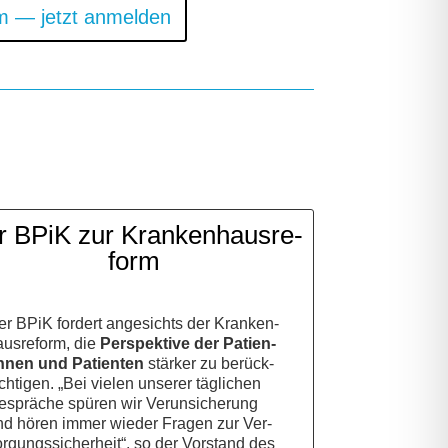
ramm — jetzt anmel­den
 BPiK zur Kran­ken­haus­re­
form
r BPiK for­dert ange­sichts der Kran­ken­
us­re­form, die
Per­spek­ti­ve der Pati­en­
n­nen und Pati­en­ten
stär­ker zu berück­
ch­ti­gen. „Bei vie­len unse­rer täg­li­chen
sprä­che spü­ren wir Ver­un­si­che­rung
nd hören immer wie­der Fra­gen zur Ver­
r­gungs­si­cher­heit“, so der Vor­stand des