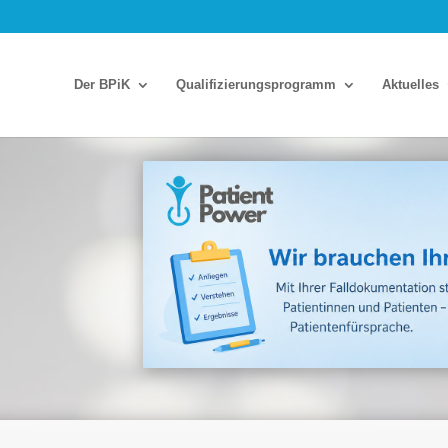
Der BPiK
Qua­li­fi­zie­rungs­pro­gramm
Aktu­el­les