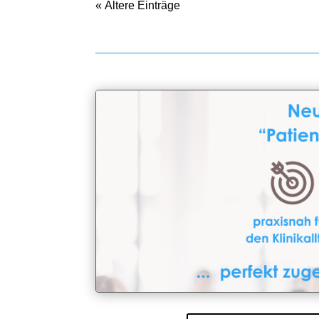
« Älte­re Ein­trä­ge