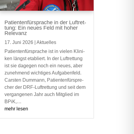
Pati­en­ten­für­spra­che in der Luft­ret­
tung: Ein neu­es Feld mit hoher
Rele­vanz
17. Juni 2026
|
Aktu­el­les
Pati­en­ten­für­spra­che ist in vie­len Kli­ni­
ken längst eta­bliert. In der Luft­ret­tung
ist sie dage­gen noch ein neu­es, aber
zuneh­mend wich­ti­ges Auf­ga­ben­feld.
Cars­ten Dum­mann, Pati­en­ten­für­spre­
cher der DRF-Luft­ret­tung und seit dem
ver­gan­ge­nen Jahr auch Mit­glied im
BPiK,…
mehr lesen