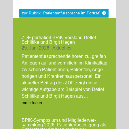
zur Rubrik “Pati­en­ten­für­spra­che im Por­trät”
ZDF por­trä­tiert BPiK-Vor­­­stand Det­lef
Schliff­ke und Bir­git Hagen
29. Juni 2026
|
Aktu­el­les
Pati­en­ten­für­spre­chen­de hören zu, grei­fen
Anlie­gen auf und ver­mit­teln im Kli­nik­all­tag
zwi­schen Pati­en­tin­nen, Pati­en­ten, Ange­
hö­ri­gen und Kran­ken­haus­per­so­nal. Ein
aktu­el­ler Bei­trag des ZDF zeigt die­se
wich­ti­ge Auf­ga­be am Bei­spiel von Det­lef
Schliff­ke und Bir­git Hagen aus…
mehr lesen
BPiK-Sym­­­po­­si­um und Mit­glie­der­ver­
samm­lung 2026: Pati­en­ten­be­tei­li­gung als