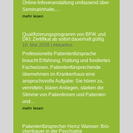
Online-Info­ver­an­stal­tung umfas­send über
Semi­nar­in­hal­te,…
mehr lesen
Qua­li­fi­zie­rungs­pro­gramm von BPiK und
DKI: Zer­ti­fi­kat ab sofort dau­er­haft gül­tig
10. Mai 2026
|
Aktu­el­les
Pro­fes­sio­nel­le Pati­en­ten­für­spra­che
braucht Erfah­rung, Hal­tung und fun­dier­tes
Fach­wis­sen. Pati­en­ten­für­spre­chen­de
über­neh­men im Kran­ken­haus eine
anspruchs­vol­le Auf­ga­be: Sie hören zu,
ver­mit­teln, klä­ren Anlie­gen, stär­ken die
Stim­me von Pati­en­tin­nen und Pati­en­ten
und…
mehr lesen
Pati­en­ten­für­spre­cher Heinz Wam­ser: Brü­
cken­bau­er in der Psych­ia­trie