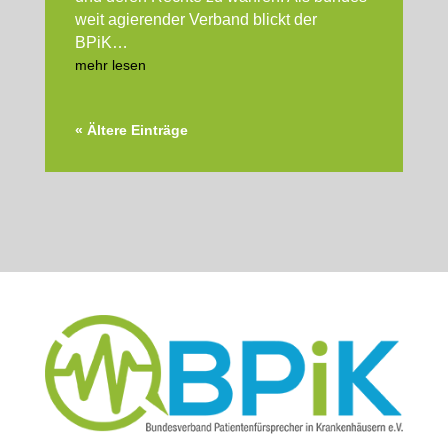
weit agie­ren­der Ver­band blickt der
BPiK…
mehr lesen
« Älte­re Ein­trä­ge