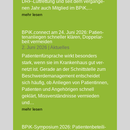
DRF-Luft­ret­tung und seit dem ver­gan­ge­
nen Jahr auch Mit­glied im BPiK,…
mehr lesen
BPiK.connect am 24. Juni 2026: Pati­en­
ten­an­lie­gen schnel­ler klä­ren, Dop­pel­ar­
beit ver­mei­den
2. Juni 2026
|
Aktu­el­les
Pati­en­ten­für­spra­che wirkt beson­ders
stark, wenn sie im Kran­ken­haus gut ver­
netzt ist. Gera­de an der Schnitt­stel­le zum
Beschwer­de­ma­nage­ment ent­schei­det
sich häu­fig, ob Anlie­gen von Pati­en­tin­nen,
Pati­en­ten und Ange­hö­ri­gen schnell
geklärt, Miss­ver­ständ­nis­se ver­mie­den
und…
mehr lesen
BPiK-Sym­­­po­­si­um 2026: Pati­en­ten­be­tei­li­