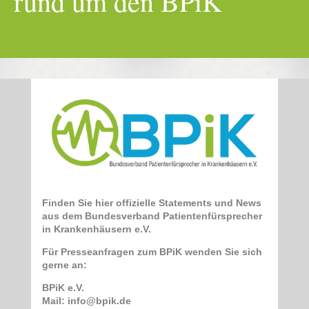
rund um den BPiK
Fin­den Sie hier offi­zi­el­le State­ments und News
aus dem Bun­des­ver­band Pati­en­ten­für­spre­cher
in Kran­ken­häu­sern e.V.
Für Pres­se­an­fra­gen zum BPiK wen­den Sie sich
ger­ne an:
BPiK e.V.
Mail: info@bpik.de