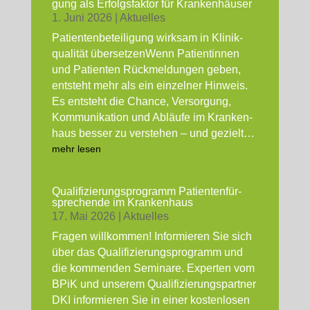
gung als Erfolgs­fak­tor für Kran­ken­häu­ser
1. Juni 2026
|
Aktu­el­les
Pati­en­ten­be­tei­li­gung wirk­sam in Kli­nik­
qua­li­tät über­set­zen­Wenn Pati­en­tin­nen
und Pati­en­ten Rück­mel­dun­gen geben,
ent­steht mehr als ein ein­zel­ner Hin­weis.
Es ent­steht die Chan­ce, Ver­sor­gung,
Kom­mu­ni­ka­ti­on und Abläu­fe im Kran­ken­
haus bes­ser zu ver­ste­hen – und gezielt…
mehr lesen
Qua­li­fi­zie­rungs­pro­gramm Pati­en­ten­für­
spre­chen­de im Kran­ken­haus
17. Mai 2026
|
Aktu­el­les
Fra­gen will­kom­men! Infor­mie­ren Sie sich
über das Qua­li­fi­zie­rungs­pro­gramm und
die kom­men­den Semi­na­re. Exper­ten vom
BPiK und unse­rem Qua­li­fi­zie­rungs­part­ner
DKI infor­mie­ren Sie in einer kos­ten­lo­sen