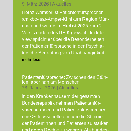
9. März 2026
|
Aktu­el­les
Heinz Wam­ser ist Pati­en­ten­für­spre­cher
am kbo-Isar-Amper-Kli­ni­kum Regi­on Mün­
chen und wur­de im Herbst 2025 zum 2.
Vor­sit­zen­den des BPiK gewählt. Im Inter­
view spricht er über die Beson­der­hei­ten
der Pati­en­ten­für­spra­che in der Psych­ia­
trie, die Bedeu­tung von Unab­hän­gig­keit…
mehr lesen
Pati­en­ten­für­spra­che: Zwi­schen den Stüh­
len, aber nah am Men­schen
23. Janu­ar 2026
|
Aktu­el­les
In den Kran­ken­häu­sern der gesam­ten
Bun­des­re­pu­blik neh­men Pati­en­ten­für­
spre­che­rin­nen und Pati­en­ten­für­spre­cher
eine Schlüs­sel­rol­le ein, um die Stim­me
der Pati­en­tin­nen und Pati­en­ten zu stär­ken
und deren Rech­te zu wah­ren. Als bun­des­