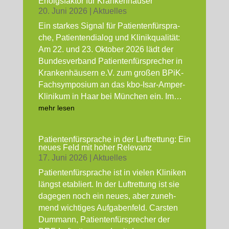
Erfolgs­fak­tor für Kran­ken­häu­ser
20. Juni 2026
|
Aktu­el­les
Ein star­kes Signal für Pati­en­ten­für­spra­
che, Pati­en­ten­dia­log und Kli­nik­qua­li­tät:
Am 22. und 23. Okto­ber 2026 lädt der
Bun­des­ver­band Pati­en­ten­für­spre­cher in
Kran­ken­häu­sern e.V. zum gro­ßen BPiK-
Fach­sym­po­si­um an das kbo-Isar-Amper-
Kli­ni­kum in Haar bei Mün­chen ein. Im…
mehr lesen
Pati­en­ten­für­spra­che in der Luft­ret­tung: Ein
neu­es Feld mit hoher Rele­vanz
17. Juni 2026
|
Aktu­el­les
Pati­en­ten­für­spra­che ist in vie­len Kli­ni­ken
längst eta­bliert. In der Luft­ret­tung ist sie
dage­gen noch ein neu­es, aber zuneh­
mend wich­ti­ges Auf­ga­ben­feld. Cars­ten
Dum­mann, Pati­en­ten­für­spre­cher der