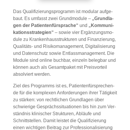
Das Qua­li­fi­zie­rungs­pro­gramm ist modu­lar auf­ge­
baut. Es umfasst zwei Grund­mo­du­le –
„Grund­la­
gen der Pati­en­ten­für­spra­che“
und
„Kom­mu­ni­
ka­ti­ons­stra­te­gien“
– sowie vier Ergän­zungs­mo­
du­le zu Kran­ken­haus­struk­tu­ren und Finan­zie­rung,
Qua­li­täts- und Risi­ko­ma­nage­ment, Digi­ta­li­sie­rung
und Daten­schutz sowie Ent­lass­ma­nage­ment. Die
Modu­le sind online buch­bar, ein­zeln beleg­bar und
kön­nen auch als Gesamt­pa­ket mit Preis­vor­teil
absol­viert wer­den.
Ziel des Pro­gramms ist es, Pati­en­ten­für­spre­chen­
de für die kom­ple­xen Anfor­de­run­gen ihrer Tätig­keit
zu stär­ken: von recht­li­chen Grund­la­gen über
schwie­ri­ge Gesprächs­si­tua­tio­nen bis hin zum Ver­
ständ­nis kli­ni­scher Struk­tu­ren, Abläu­fe und
Schnitt­stel­len. Damit leis­tet die Qua­li­fi­zie­rung
einen wich­ti­gen Bei­trag zur Pro­fes­sio­na­li­sie­rung