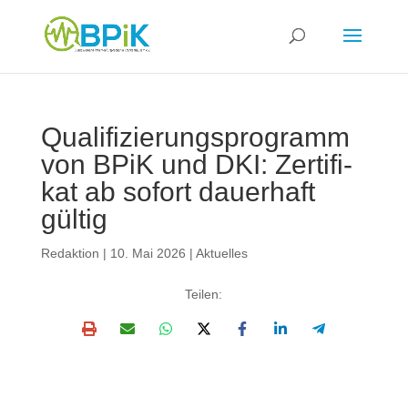
Qua­li­fi­zie­rungs­pro­gramm
von BPiK und DKI: Zer­ti­fi­
kat ab sofort dau­er­haft
gül­tig
Redaktion
|
10. Mai 2026
|
Aktuelles
Tei­len: