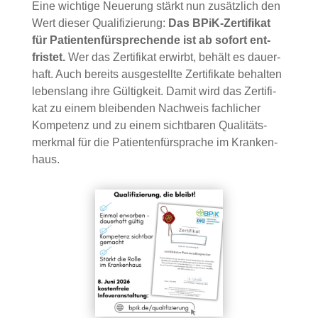
Eine wich­ti­ge Neue­rung stärkt nun zusätz­lich den
Wert die­ser Qua­li­fi­zie­rung:
Das BPiK-Zer­ti­fi­kat
für Pati­en­ten­für­spre­chen­de ist ab sofort ent­
fris­tet.
Wer das Zer­ti­fi­kat erwirbt, behält es dau­er­
haft. Auch bereits aus­ge­stell­te Zer­ti­fi­ka­te behal­ten
lebens­lang ihre Gül­tig­keit. Damit wird das Zer­ti­fi­
kat zu einem blei­ben­den Nach­weis fach­li­cher
Kom­pe­tenz und zu einem sicht­ba­ren Qua­li­täts­
merk­mal für die Pati­en­ten­für­spra­che im Kran­ken­
haus.