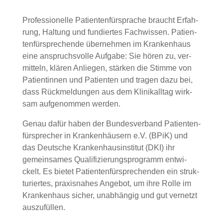
Pro­fes­sio­nel­le Pati­en­ten­für­spra­che braucht Erfah­
rung, Hal­tung und fun­dier­tes Fach­wis­sen. Pati­en­
ten­für­spre­chen­de über­neh­men im Kran­ken­haus
eine anspruchs­vol­le Auf­ga­be: Sie hören zu, ver­
mit­teln, klä­ren Anlie­gen, stär­ken die Stim­me von
Pati­en­tin­nen und Pati­en­ten und tra­gen dazu bei,
dass Rück­mel­dun­gen aus dem Kli­nik­all­tag wirk­
sam auf­ge­nom­men wer­den.
Genau dafür haben der Bun­des­ver­band Pati­en­ten­
für­spre­cher in Kran­ken­häu­sern e.V. (BPiK) und
das Deut­sche Kran­ken­haus­in­sti­tut (DKI) ihr
gemein­sa­mes Qua­li­fi­zie­rungs­pro­gramm ent­wi­
ckelt. Es bie­tet Pati­en­ten­für­spre­chen­den ein struk­
tu­rier­tes, pra­xis­na­hes Ange­bot, um ihre Rol­le im
Kran­ken­haus sicher, unab­hän­gig und gut ver­netzt
aus­zu­fül­len.