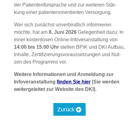
der Pati­en­ten­für­spra­che und zur wei­te­ren Stär­
kung einer pati­en­ten­ori­en­tier­ten Ver­sor­gung.
Wer sich zunächst unver­bind­lich infor­mie­ren
möch­te, hat am
8. Juni 2026
Gele­gen­heit dazu: In
einer kos­ten­lo­sen Online-Info­ver­an­stal­tung von
14:00 bis 15:00 Uhr
stel­len BPiK und DKI Auf­bau,
Inhal­te, Zer­ti­fi­zie­rungs­vor­aus­set­zun­gen und Nut­
zen des Pro­gramms vor.
Wei­te­re Infor­ma­tio­nen und Anmel­dung zur
Info­ver­an­stal­tung
fin­den Sie hier
(Sie wer­den
wei­ter­ge­lei­tet zur Web­site des DKI).
Zurück