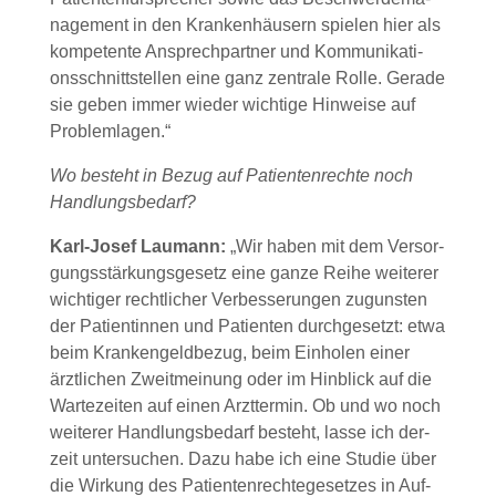
nage­ment in den Kran­ken­häu­sern spie­len hier als
kom­pe­ten­te Ansprech­part­ner und Kom­mu­ni­ka­ti­
ons­schnitt­stel­len eine ganz zen­tra­le Rol­le. Gera­de
sie geben immer wie­der wich­ti­ge Hin­wei­se auf
Pro­blem­la­gen.“
Wo besteht in Bezug auf Pati­en­ten­rech­te noch
Hand­lungs­be­darf?
Karl-Josef Lau­mann:
„Wir haben mit dem Ver­sor­
gungs­stär­kungs­ge­setz eine gan­ze Rei­he wei­te­rer
wich­ti­ger recht­li­cher Ver­bes­se­run­gen zuguns­ten
der Pati­en­tin­nen und Pati­en­ten durch­ge­setzt: etwa
beim Kran­ken­geld­be­zug, beim Ein­ho­len einer
ärzt­li­chen Zweit­mei­nung oder im Hin­blick auf die
War­te­zei­ten auf einen Arzt­ter­min. Ob und wo noch
wei­te­rer Hand­lungs­be­darf besteht, las­se ich der­
zeit unter­su­chen. Dazu habe ich eine Stu­die über
die Wir­kung des Pati­en­ten­rech­te­ge­set­zes in Auf­