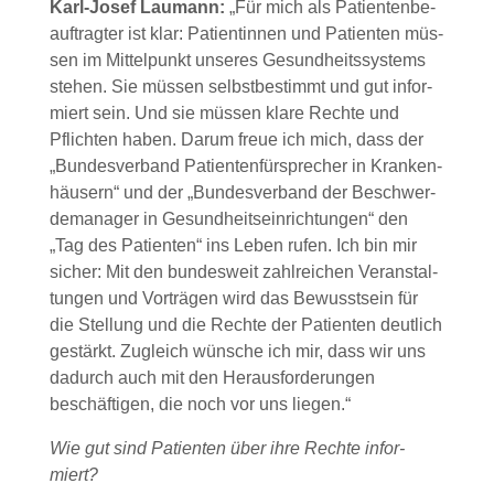
Karl-Josef Lau­mann:
„Für mich als Pati­en­ten­be­
auf­trag­ter ist klar: Pati­en­tin­nen und Pati­en­ten müs­
sen im Mit­tel­punkt unse­res Gesund­heits­sys­tems
ste­hen. Sie müs­sen selbst­be­stimmt und gut infor­
miert sein. Und sie müs­sen kla­re Rech­te und
Pflich­ten haben. Dar­um freue ich mich, dass der
„Bun­des­ver­band Pati­en­ten­für­spre­cher in Kran­ken­
häu­sern“ und der „Bun­des­ver­band der Beschwer­
de­ma­na­ger in Gesund­heits­ein­rich­tun­gen“ den
„Tag des Pati­en­ten“ ins Leben rufen. Ich bin mir
sicher: Mit den bun­des­weit zahl­rei­chen Ver­an­stal­
tun­gen und Vor­trä­gen wird das Bewusst­sein für
die Stel­lung und die Rech­te der Pati­en­ten deut­lich
gestärkt. Zugleich wün­sche ich mir, dass wir uns
dadurch auch mit den Her­aus­for­de­run­gen
beschäf­ti­gen, die noch vor uns lie­gen.“
Wie gut sind Pati­en­ten über ihre Rech­te infor­
miert?