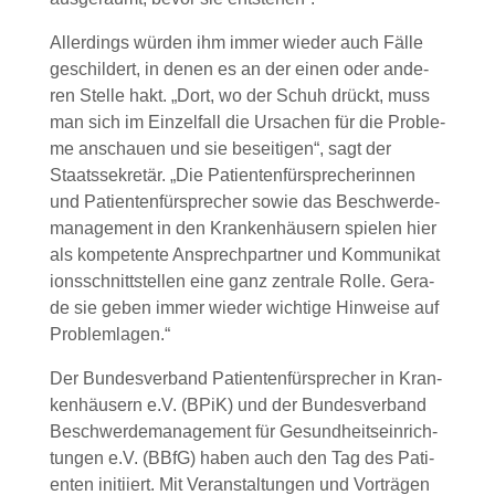
Aller­dings wür­den ihm immer wie­der auch Fäl­le
geschil­dert, in denen es an der einen oder ande­
ren Stel­le hakt. „Dort, wo der Schuh drückt, muss
man sich im Ein­zel­fall die Ursa­chen für die Pro­ble­
me anschau­en und sie besei­ti­gen“, sagt der
Staats­se­kre­tär. „Die Pati­en­ten­für­spre­che­rin­nen
und Pati­en­ten­für­spre­cher sowie das Beschwer­de­
ma­nage­ment in den Kran­ken­häu­sern spie­len hier
als kom­pe­ten­te Ansprech­part­ner und Kom­mu­ni­ka­t
i­ons­schnitt­stel­len eine ganz zen­tra­le Rol­le. Gera­
de sie geben immer wie­der wich­ti­ge Hin­wei­se auf
Pro­blem­la­gen.“
Der Bun­des­ver­band Pati­en­ten­für­spre­cher in Kran­
ken­häu­sern e.V. (BPiK) und der Bun­des­ver­band
Beschwer­de­ma­nage­ment für Gesund­heits­ein­rich­
tun­gen e.V. (BBfG) haben auch den Tag des Pati­
en­ten initi­iert. Mit Ver­an­stal­tun­gen und Vor­trä­gen