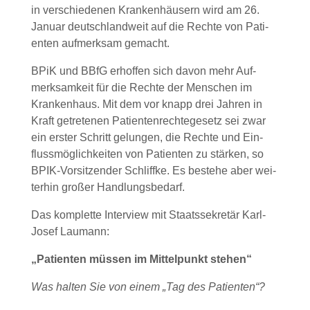
in ver­schie­de­nen Kran­ken­häu­sern wird am 26.
Janu­ar deutsch­land­weit auf die Rech­te von Pati­
en­ten auf­merk­sam gemacht.
BPiK und BBfG erhof­fen sich davon mehr Auf­
merk­sam­keit für die Rech­te der Men­schen im
Kran­ken­haus. Mit dem vor knapp drei Jah­ren in
Kraft getre­te­nen Pati­en­ten­rech­te­ge­setz sei zwar
ein ers­ter Schritt gelun­gen, die Rech­te und Ein­
fluss­mög­lich­kei­ten von Pati­en­ten zu stär­ken, so
BPIK-Vor­sit­zen­der Schliff­ke. Es bestehe aber wei­
ter­hin gro­ßer Hand­lungs­be­darf.
Das kom­plet­te Inter­view mit Staats­se­kre­tär Karl-
Josef Lau­mann:
„Pati­en­ten müs­sen im Mit­tel­punkt ste­hen“
Was hal­ten Sie von einem „Tag des Pati­en­ten“?