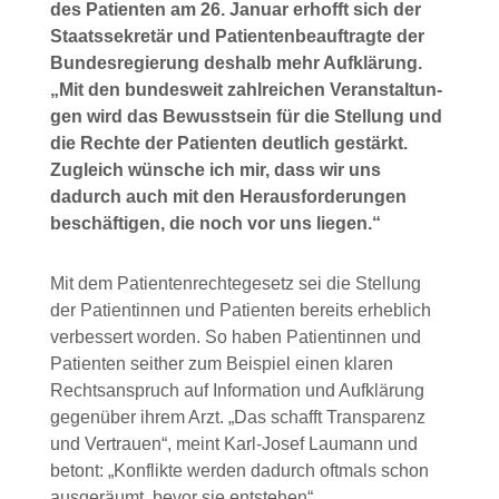
des Pati­en­ten am 26. Janu­ar erhofft sich der
Staats­se­kre­tär und Pati­en­ten­be­auf­trag­te der
Bun­des­re­gie­rung des­halb mehr Auf­klä­rung.
„Mit den bun­des­weit zahl­rei­chen Ver­an­stal­tun­
gen wird das Bewusst­sein für die Stel­lung und
die Rech­te der Pati­en­ten deut­lich gestärkt.
Zugleich wün­sche ich mir, dass wir uns
dadurch auch mit den Her­aus­for­de­run­gen
beschäf­ti­gen, die noch vor uns lie­gen.“
Mit dem Pati­en­ten­rech­te­ge­setz sei die Stel­lung
der Pati­en­tin­nen und Pati­en­ten bereits erheb­lich
ver­bes­sert wor­den. So haben Pati­en­tin­nen und
Pati­en­ten seit­her zum Bei­spiel einen kla­ren
Rechts­an­spruch auf Infor­ma­ti­on und Auf­klä­rung
gegen­über ihrem Arzt. „Das schafft Trans­pa­renz
und Ver­trau­en“, meint Karl-Josef Lau­mann und
betont: „Kon­flik­te wer­den dadurch oft­mals schon
aus­ge­räumt, bevor sie ent­ste­hen“.