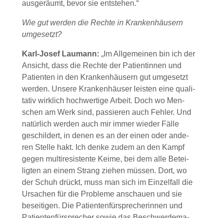
aus­ge­räumt, bevor sie ent­ste­hen.“
Wie gut wer­den die Rech­te in Kran­ken­häu­sern
umge­setzt?
Karl-Josef Lau­mann:
„Im All­ge­mei­nen bin ich der
Ansicht, dass die Rech­te der Pati­en­tin­nen und
Pati­en­ten in den Kran­ken­häu­sern gut umge­setzt
wer­den. Unse­re Kran­ken­häu­ser leis­ten eine qua­li­
ta­tiv wirk­lich hoch­wer­ti­ge Arbeit. Doch wo Men­
schen am Werk sind, pas­sie­ren auch Feh­ler. Und
natür­lich wer­den auch mir immer wie­der Fäl­le
geschil­dert, in denen es an der einen oder ande­
ren Stel­le hakt. Ich den­ke zudem an den Kampf
gegen mul­ti­re­sis­ten­te Kei­me, bei dem alle Betei­
lig­ten an einem Strang zie­hen müs­sen. Dort, wo
der Schuh drückt, muss man sich im Ein­zel­fall die
Ursa­chen für die Pro­ble­me anschau­en und sie
besei­ti­gen. Die Pati­en­ten­für­spre­che­rin­nen und
Pati­en­ten­für­spre­cher sowie das Beschwer­de­ma­