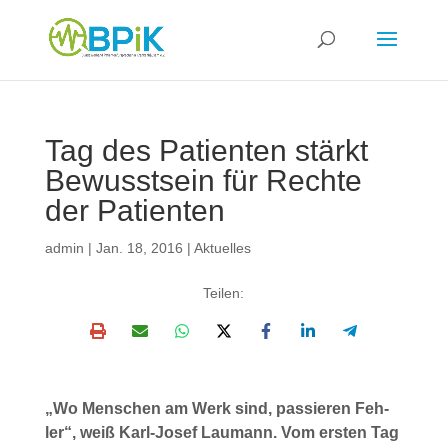
Tag des Pati­en­ten stärkt
Bewusst­sein für Rech­te
der Pati­en­ten
admin
|
Jan. 18, 2016
|
Aktuelles
Tei­len:
„Wo Men­schen am Werk sind, pas­sie­ren Feh­
ler“, weiß Karl-Josef Lau­mann. Vom ers­ten Tag