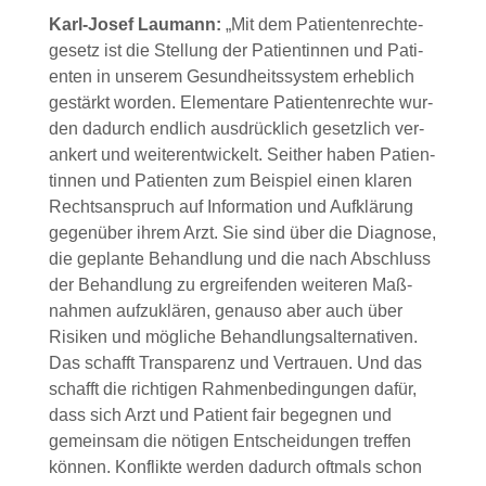
Karl-Josef Lau­mann:
„Mit dem Pati­en­ten­rech­te­
ge­setz ist die Stel­lung der Pati­en­tin­nen und Pati­
en­ten in unse­rem Gesund­heits­sys­tem erheb­lich
gestärkt wor­den. Ele­men­ta­re Pati­en­ten­rech­te wur­
den dadurch end­lich aus­drück­lich gesetz­lich ver­
an­kert und wei­ter­ent­wi­ckelt. Seit­her haben Pati­en­
tin­nen und Pati­en­ten zum Bei­spiel einen kla­ren
Rechts­an­spruch auf Infor­ma­ti­on und Auf­klä­rung
gegen­über ihrem Arzt. Sie sind über die Dia­gno­se,
die geplan­te Behand­lung und die nach Abschluss
der Behand­lung zu ergrei­fen­den wei­te­ren Maß­
nah­men auf­zu­klä­ren, genau­so aber auch über
Risi­ken und mög­li­che Behand­lungs­al­ter­na­ti­ven.
Das schafft Trans­pa­renz und Ver­trau­en. Und das
schafft die rich­ti­gen Rah­men­be­din­gun­gen dafür,
dass sich Arzt und Pati­ent fair begeg­nen und
gemein­sam die nöti­gen Ent­schei­dun­gen tref­fen
kön­nen. Kon­flik­te wer­den dadurch oft­mals schon