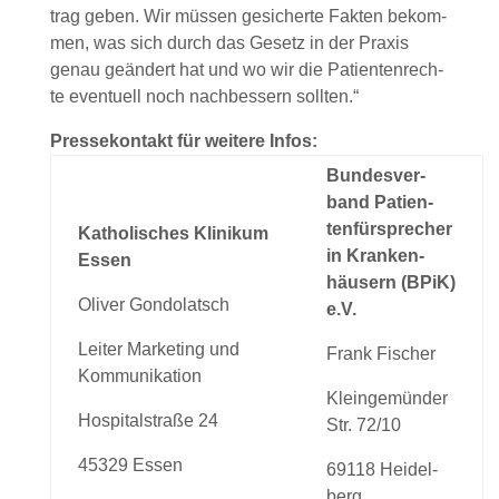
trag geben. Wir müs­sen gesi­cher­te Fak­ten bekom­
men, was sich durch das Gesetz in der Pra­xis
genau geän­dert hat und wo wir die Pati­en­ten­rech­
te even­tu­ell noch nach­bes­sern soll­ten.“
Pres­se­kon­takt für wei­te­re Infos:
Bun­des­ver­
band Pati­en­
ten­für­spre­cher
Katho­li­sches Kli­ni­kum
in Kran­ken­
Essen
häu­sern (BPiK)
Oli­ver Gon­do­latsch
e.V.
Lei­ter Mar­ke­ting und
Frank Fischer
Kom­mu­ni­ka­ti­on
Klein­ge­mün­der
Hos­pi­tal­stra­ße 24
Str. 72/10
45329 Essen
69118 Hei­del­
berg