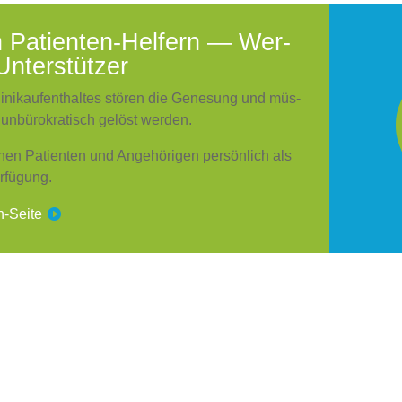
 Pati­en­ten-Hel­fern — Wer­
nter­stüt­zer
i­nik­auf­ent­hal­tes stö­ren die Gene­sung und müs­
nbü­ro­kra­tisch gelöst wer­den.
e­hen Pati­en­ten und Ange­hö­ri­gen per­sön­lich als
­fü­gung.
-Sei­te