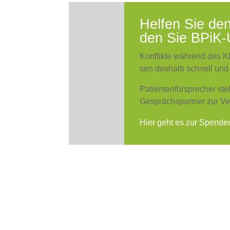
Hel­fen Sie den
den Sie BPiK-U
Kon­flik­te wäh­rend des Kl
sen des­halb schnell und u
Pati­en­ten­für­spre­cher st
Gesprächs­part­ner zur Ver
Hier geht es zur Spen­den