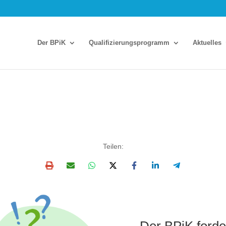
Der BPiK
Qua­li­fi­zie­rungs­pro­gramm
Aktu­el­les
Tei­len:
Der BPiK for­de