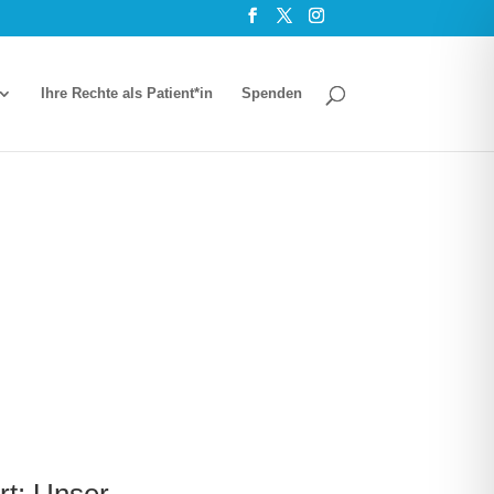
Ihre Rech­te als Patient*in
Spen­den
rt: Unser