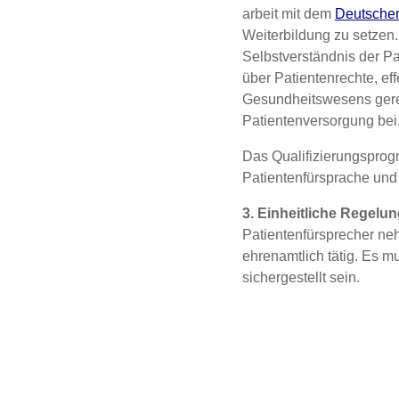
ar­beit mit dem
Deut­schen 
Wei­ter­bil­dung zu set­zen
Selbst­ver­ständ­nis der Pa
über Pati­en­ten­rech­te, eff
Gesund­heits­we­sens gerec
Pati­en­ten­ver­sor­gung bei
Das Qua­li­fi­zie­rungs­pro
Pati­en­ten­für­spra­che u
3. Ein­heit­li­che Rege­l
Pati­en­ten­für­spre­cher n
ehren­amt­lich tätig. Es mu
sicher­ge­stellt sein.