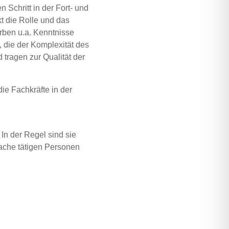
en Schritt in der Fort- und
rkt die Rol­le und das
r­ben u.a. Kennt­nis­se
n, die der Kom­ple­xi­tät des
ra­gen zur Qua­li­tät der
die Fach­kräf­te in der
r. In der Regel sind sie
a­che täti­gen Per­so­nen