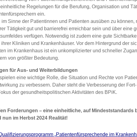
in­heit­li­che Rege­lun­gen für die Beru­fung, Orga­ni­sa­ti­on und Täti
­ten­für­spre­chern ein.
 im Sin­ne der Pati­en­tin­nen und Pati­en­ten aus­üben zu kön­nen, m
r Tätig­keit gut und bar­rie­re­frei erreich­bar sein und über eine 
s­um­fel­des ver­fü­gen. Not­wen­dig ist zudem eine gute Sicht­bar­kei
n ihrer Kli­ni­ken und Kran­ken­häu­ser. Vor dem Hin­ter­grund der sich
­ten im Kran­ken­haus ist ein unkom­pli­zier­ter und schnel­ler Zugang
dern von größ­ter Bedeu­tung.
n­gen für Aus- und Wei­ter­bil­dun­gen
 spie­len eine wich­ti­ge Rol­le, die Situa­ti­on und Rech­te von Pati­e
t­wir­kung zu ver­bes­sern. Daher steht die Ver­bes­se­rung der Fort-
Fokus der gesund­heits­po­li­ti­schen Akti­vi­tä­ten des BPiK.
len For­de­run­gen – eine ein­heit­li­che, auf Min­dest­stan­dards
rd nun im Herbst 2024 Rea­li­tät!
Qua­li­fi­zie­rungs­pro­gramm „Pati­en­ten­für­spre­chen­de im Kran­ken­