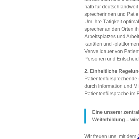
halb für deutsch­land­weit e
spre­che­rin­nen und Pati­en
Um ihre Tätig­keit opti­mal
spre­cher an den Orten ihre
Arbeits­plat­zes und Arbeit
ka­nä­len und ‑platt­for­me
Ver­weil­dau­er von Pati­en
Per­so­nen und Ent­schei­
2. Ein­heit­li­che Rege­lu
Pati­en­ten­für­spre­chen­de
durch Infor­ma­ti­on und Mi
Pati­en­ten­für­spra­che im 
Eine unse­rer zen­tra­
Wei­ter­bil­dung – wi
Wir freu­en uns, mit dem