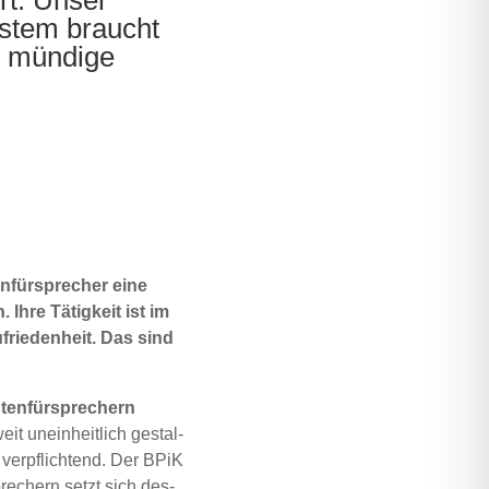
s­tem braucht
d mün­di­ge
en­für­spre­cher eine
. Ihre Tätig­keit ist im
­frie­den­heit. Das sind
­ten­für­spre­chern
it unein­heit­lich gestal­
t ver­pflich­tend. Der BPiK
­spre­chern setzt sich des­