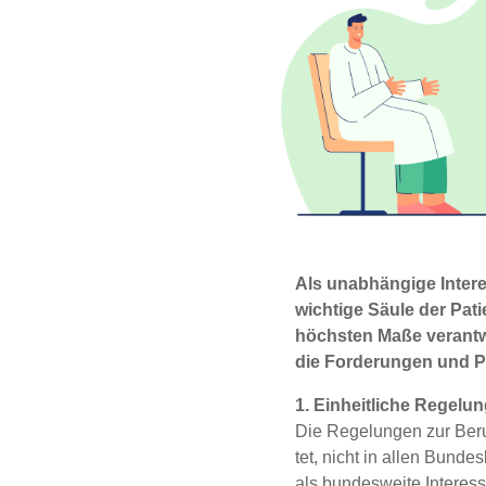
Als unab­hän­gi­ge Inter­e
wich­ti­ge Säu­le der Pati
höchs­ten Maße ver­ant­wor
die For­de­run­gen und P
1. Ein­heit­li­che Rege­lu
Die Rege­lun­gen zur Beru­
tet, nicht in allen Bun­des
als bun­des­wei­te Inter­es­