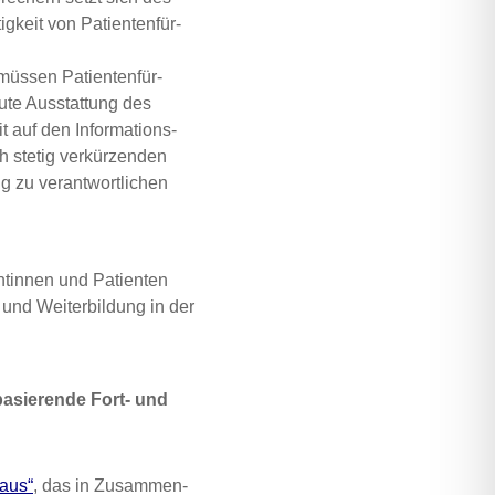
g­keit von Pati­en­ten­für­
üs­sen Pati­en­ten­für­
gute Aus­stat­tung des
t auf den Infor­ma­ti­ons­
 ste­tig ver­kür­zen­den
 zu ver­ant­wort­li­chen
n­tin­nen und Pati­en­ten
 und Wei­ter­bil­dung in der
 basie­ren­de Fort- und
haus“
, das in Zusam­men­