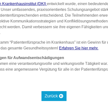
Kran­ken­haus­in­sti­tut (DKI)
ent­wi­ckelt wur­de, einen bedeu­ten­d
. Unser umfas­sen­des, pra­xis­ori­en­tier­tes Schu­lungs­an­ge­bot stä
ti­en­ten­für­spre­chen­den ent­schei­dend. Die Teil­neh­men­den erwe
ek­ti­ve Kom­mu­ni­ka­ti­ons­stra­te­gien und Kon­flikt­lö­sungs­me­tho­de
ht wer­den. Damit ver­bes­sern sie ihre eige­nen Fähig­kei­ten und t
.
­gramm “Pati­en­ten­für­spra­che im Kran­ken­haus” ist ein Gewinn für 
nd das gesam­te Gesund­heits­sys­tem!
Erfah­ren Sie hier mehr.
un­gen für Auf­wands­ent­schä­di­gun­gen
eh­men eine ver­ant­wor­tungs­vol­le und wir­kungs­vol­le Tätig­keit wa
ss eine ange­mes­se­ne Ver­gü­tung für alle in der Pati­en­ten­für­spr
Zurück