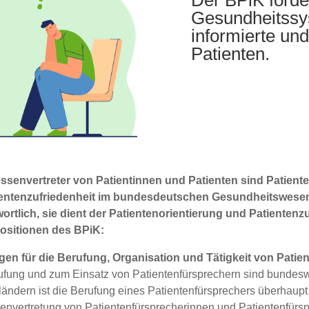
Gesund­heits­sy
infor­mier­te un
Pati­en­ten.
s­sen­ver­tre­ter von Pati­en­tin­nen und Pati­en­ten sind Pati­en­t
­en­ten­zu­frie­den­heit im bun­des­deut­schen Gesund­heits­we­sen
t­lich, sie dient der Pati­en­ten­ori­en­tie­rung und Pati­en­ten­zu
osi­tio­nen des BPiK:
n­gen für die Beru­fung, Orga­ni­sa­ti­on und Tätig­keit von Pati­en
fung und zum Ein­satz von Pati­en­ten­für­spre­chern sind bun­des­we
­län­dern ist die Beru­fung eines Pati­en­ten­für­spre­chers über­haup
sen­ver­tre­tung von Pati­en­ten­für­spre­che­rin­nen und Pati­en­ten­für