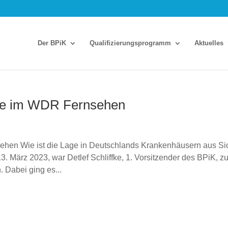
Der BPiK
Qua­li­fi­zie­rungs­pro­gramm
Aktu­el­les
te im WDR Fern­se­hen
hen Wie ist die Lage in Deutschlands Krankenhäusern aus Si
 März 2023, war Detlef Schliffke, 1. Vorsitzender des BPiK, z
 Dabei ging es...