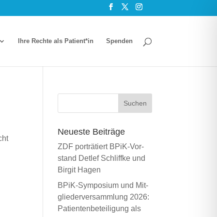
Ihre Rech­te als Patient*in
Spen­den
Neu­es­te Bei­trä­ge
cht
ZDF por­trä­tiert BPiK-Vor­
u
stand Det­lef Schliff­ke und
Bir­git Hagen
BPiK-Sym­po­si­um und Mit­
glie­der­ver­samm­lung 2026:
Pati­en­ten­be­tei­li­gung als