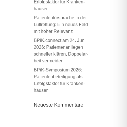
Erfolgs­fak­tor für Kran­ken­
häu­ser
Pati­en­ten­für­spra­che in der
Luft­ret­tung: Ein neu­es Feld
mit hoher Rele­vanz
BPiK.connect am 24. Juni
2026: Pati­en­ten­an­lie­gen
schnel­ler klä­ren, Dop­pel­ar­
beit ver­mei­den
BPiK-Sym­po­si­um 2026:
Pati­en­ten­be­tei­li­gung als
Erfolgs­fak­tor für Kran­ken­
häu­ser
Neu­es­te Kom­men­ta­re